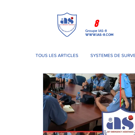
IAS-
8
PROTECTION
Groupe IAS-8
WWW.IAS-8.COM
TOUS LES ARTICLES
SYSTEMES DE SURV
ACTUS
IAS-8 PROTECTION